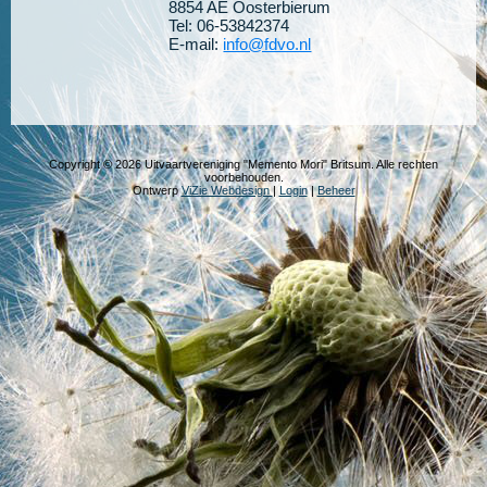
8854 AE Oosterbierum
Tel: 06-53842374
E-mail:
info@fdvo.nl
Copyright © 2026 Uitvaartvereniging "Memento Mori" Britsum. Alle rechten
voorbehouden.
Ontwerp
ViZie Webdesign
|
Login
|
Beheer