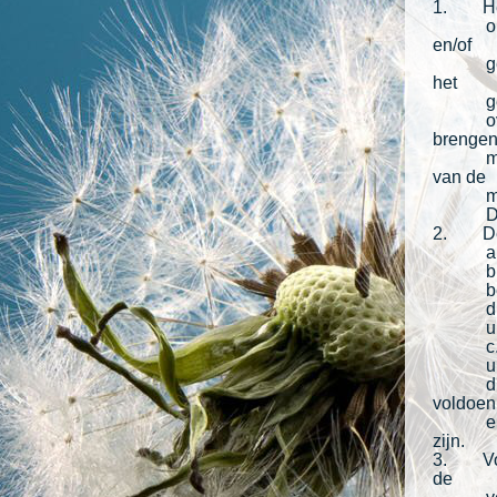
1. Het 
o
en/of
g
het
g
o
brengen
m
van de
m
D
2. De v
a
b
b
d
u
c
u
d
voldoen
e
zijn.
3. Voor
de