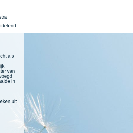
stra
ndelend
cht als
ijk
ter van
evoegd
aalde in
eken uit