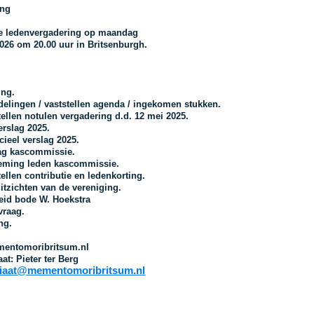
ing
 ledenvergadering op maandag
2026 om 20.00 uur in Britsenburgh.
ing.
delingen / vaststellen agenda / ingekomen stukken.
tellen notulen vergadering d.d. 12 mei 2025.
erslag 2025.
cieel verslag 2025.
lag kascommissie.
eming leden kascommissie.
tellen contributie en ledenkorting.
itzichten van de vereniging.
heid bode W. Hoekstra
vraag.
ing.
entomoribritsum.nl
aat: Pieter ter Berg
riaat@mementomoribritsum.nl