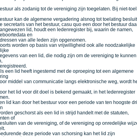
estuur als zodanig tot de vereniging zijn toegelaten. Bij niet-toel
t
estuur kan de algemene vergadering alsnog tot toelating beslui
ecretaris van het bestuur, casu quo een door het bestuur daa
angewezen lid, houdt een ledenregister bij, waarin de namen,
eboortedata en
dressen van alle leden zijn opgenomen.
oorts worden op basis van vrijwilligheid ook alle noodzakelijke
lijke
egevens van een lid, die nodig zijn om de vereniging te kunnen
n,
eregistreerd.
ls een lid heeft ingestemd met de oproeping tot een algemene
ring
oor middel van communicatie langs elektronische weg, wordt he
oor het lid voor dit doel is bekend gemaakt, in het ledenregister
men.
lid kan door het bestuur voor een periode van ten hoogste dr
n
orden geschorst als een lid in strijd handelt met de statuten,
nten of
esluiten van de vereniging, of de vereniging op onredelijke wijz
lt.
edurende deze periode van schorsing kan het lid zijn