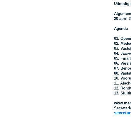
Uitnodig
Algemene
20 april 
Agenda
01. Open
02. Mede
03. Vasts
04. Jaarv
05. Finan
06. Vers
07. Beno
08. Vasts
10. Vooru
11. Afsc
12. Rond
13. Sluit
www.mem
Secretari
secreta