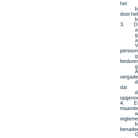
het
b
door he
b
3. De s
a
g
a
V
persoon
g
besture
g
A
vergade
d
dat
d
opgeno
4. Een 
maande
w
regleme
b
benadee
G