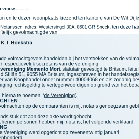
w............
m en te dezen woonplaats kiezend ten kantore van De Wit Dijk
Notarissen, adres: Westersingel 30A, 8601 GR Sneek,
ten deze ha
iftelijk gevolmachtigde van:
 K.T. Hoekstra
e volmachtgevers handelden bij het verstrekken van de volma
er
respectievelijk
secretaris
van de vereniging:
tvereniging Memento Mori
, statutair gevestigd te Britsum, feitel
gd Sillân 51, 9055 MA Britsum, ingeschreven in het handelsregis
r van Koophandel onder nummer 40004068 en als zodanig b
niging rechtsgeldig te vertegenwoordigen op grond van het bep
, hierna te noemen: ‘
de Vereniging’
.
CHTEN
volmachten op de comparanten is mij, notaris genoegzaam gebl
nds stuk dat aan deze akte wordt gehecht.
chenen personen hebben mij, notaris, het volgende verklaard:
ING
ereniging werd opgericht op zevenentwintig januari
enhonderd