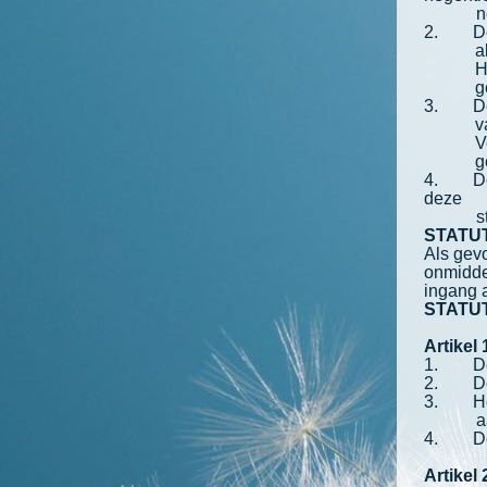
n
2. De st
a
H
g
3. De a
v
V
g
4. De v
deze
s
STATU
Als gevo
onmidde
ingang a
STATU
Artikel
1. De v
2. De v
3. Het 
a
4. De v
Artikel 