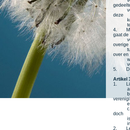
v
gedeelte
v
deze
k
t
4. Met 
gaat de
v
overige
t
over en
w
v
5. De v
Artikel
1. Lid 
a
b
verenig
e
c
doch
i
i
2. Lede