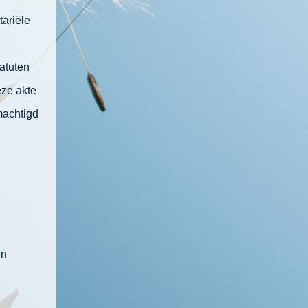
tariële
atuten
deze akte
machtigd
.
en