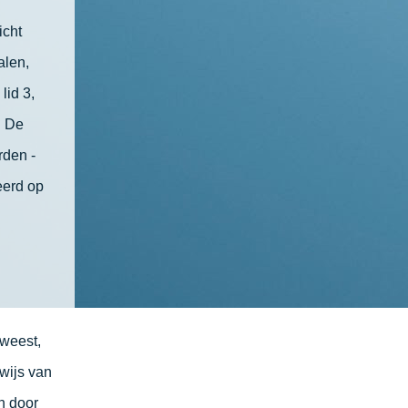
icht
alen,
lid 3,
. De
rden -
eerd op
eweest,
wijs van
n door