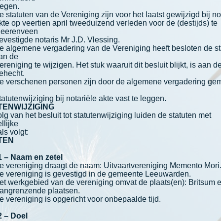
egen.
atuten van de Vereniging zijn voor het laatst gewijzigd bij no
kte op veertien april tweeduizend verleden voor de (destijds) te
eerenveen
evestigde notaris Mr J.D. Vlessing.
lgemene vergadering van de Vereniging heeft besloten de st
an de
ereniging te wijzigen. Het stuk waaruit dit besluit blijkt, is aan 
ehecht.
erschenen personen zijn door de algemene vergadering ge
tatutenwijziging bij notariële akte vast te leggen.
TENWIJZIGING
lg van het besluit tot statutenwijziging luiden de statuten met
llijke
ls volgt:
TEN
 1 – Naam en zetel
ereniging draagt de naam: Uitvaartvereniging Memento Mori
ereniging is gevestigd in de gemeente Leeuwarden.
werkgebied van de vereniging omvat de plaats(en): Britsum 
angrenzende plaatsen.
ereniging is opgericht voor onbepaalde tijd.
2 – Doel