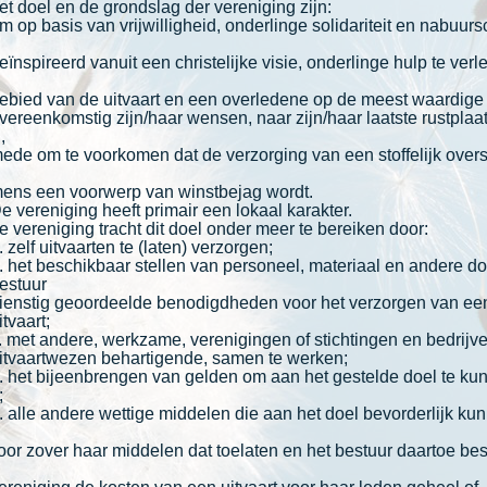
doel en de grondslag der vereniging zijn:
m op basis van vrijwilligheid, onderlinge solidariteit en nabuur
eïnspireerd vanuit een christelijke visie, onderlinge hulp te ver
ebied van de uitvaart en een overledene op de meest waardige 
vereenkomstig zijn/haar wensen, naar zijn/haar laatste rustplaat
,
ede om te voorkomen dat de verzorging van een stoffelijk over
ens een voorwerp van winstbejag wordt.
e vereniging heeft primair een lokaal karakter.
ereniging tracht dit doel onder meer te bereiken door:
. zelf uitvaarten te (laten) verzorgen;
. het beschikbaar stellen van personeel, materiaal en andere do
estuur
ienstig geoordeelde benodigdheden voor het verzorgen van ee
itvaart;
. met andere, werkzame, verenigingen of stichtingen en bedrijve
itvaartwezen behartigende, samen te werken;
. het bijeenbrengen van gelden om aan het gestelde doel te ku
;
. alle andere wettige middelen die aan het doel bevorderlijk ku
 zover haar middelen dat toelaten en het bestuur daartoe besl