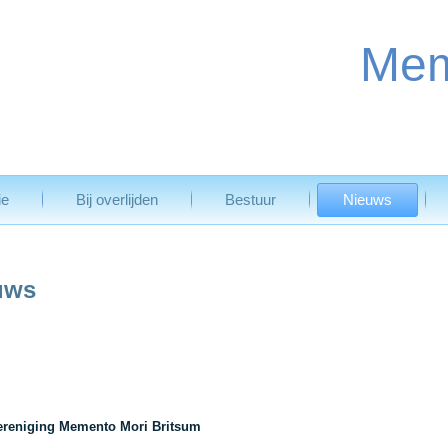
Mem
ie
Bij overlijden
Bestuur
Nieuws
uws
vereniging Memento Mori Britsum