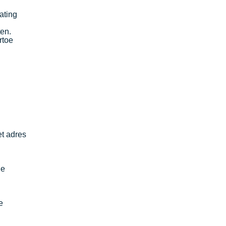
ating
ten.
rtoe
t adres
ie
e