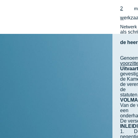
2
mevrou
w
erkzaa
Netwerk 
als schr
de heer
Genoemd
voorzitt
Uitvaar
gevesti
de Kame
de vere
de
statuten
VOLMA
Van de 
een
onderha
De vers
INLEID
1. De V
negenti