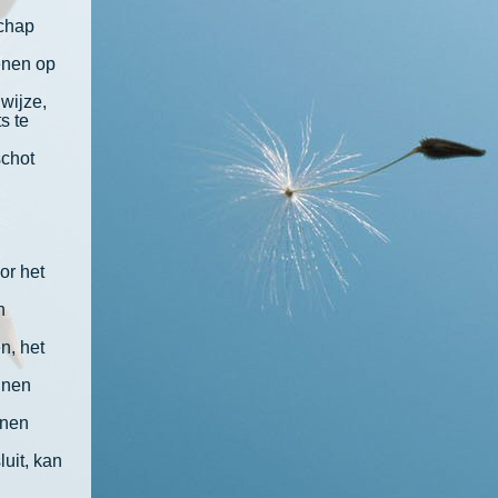
schap
lenen op
wijze,
s te
schot
or het
n
n, het
nnen
nnen
uit, kan