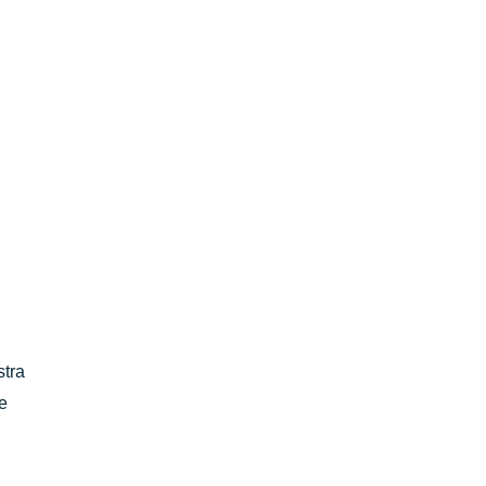
stra
e