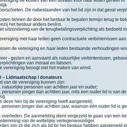
ereniging de kosten van een uitvaart voor haar leden geheel of
lijk
oorschieten. De nabestaanden van het lid zijn in dat geval verpl
osten binnen de door het bestuur te bepalen termijn terug te bet
enzij het bestuur anders beslist.
uitzondering van de terugbetalingsverplichting als bedoeld in 
ereniging met haar leden geen contractuele verbintenissen aan
ussen de vereniging en haar leden bestaande verhoudingen wo
eer - gezien en aanvaard als natuurlijke verbintenissen, gebas
erplichtingen van moraal en fatsoen.
ereniging beoogt niet het maken van winst.
 3 – Lidmaatschap / donateurs
van de vereniging kunnen zijn:
. natuurlijke personen van achttien jaar en ouder;
. personen jonger dan achttien jaar, mits een ouder lid is van de
ing
n deze hen bij de vereniging heeft aangemeld;
. personen jonger dan achttien jaar, waarvan één ouder lid is g
s overleden. De aanmelding dient vergezeld te gaan van een be
nstemming van de wettelijke vertegenwoordiger.
n zijn zij die zich als lid bij het bestuur hebben aangemeld e