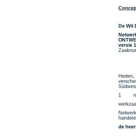
Concept
De Wit 
Netwer
ONTW
versie 
Zaaknu
Heden,
versche
Súdwest
1 me
werkzaa
Netwerk
handelen
de heer