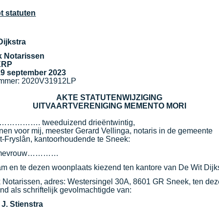
 statuten
Dijkstra
k Notarissen
ERP
19 september 2023
mmer: 2020V31912LP
AKTE STATUTENWIJZIGING
UITVAARTVERENIGING MEMENTO MORI
 ……………. tweeduizend drieëntwintig,
nen voor mij, meester Gerard Vellinga, notaris in de gemeente
-Fryslân, kantoorhoudende te Sneek:
vrouw…………
m en te dezen woonplaats kiezend ten kantore van De Wit Dijk
 Notarissen, adres: Westersingel 30A, 8601 GR Sneek, ten dez
d als schriftelijk gevolmachtigde van:
 J. Stienstra