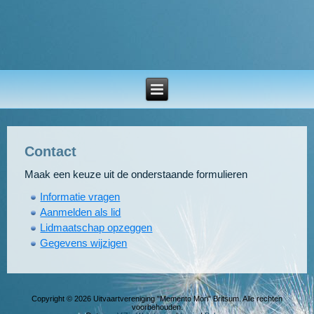
Contact
Maak een keuze uit de onderstaande formulieren
Informatie vragen
Aanmelden als lid
Lidmaatschap opzeggen
Gegevens wijzigen
Copyright © 2026 Uitvaartvereniging "Memento Mori" Britsum. Alle rechten
voorbehouden.