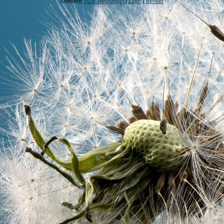
Ontwerp
ViZie Webdesign
|
Login
|
Beheer