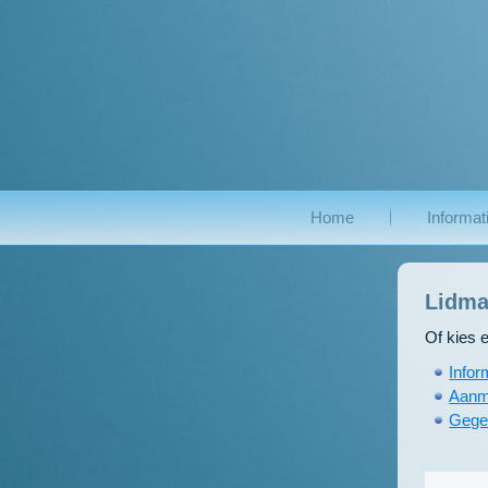
Home
Informat
Lidma
Of kies 
Infor
Aanme
Gege