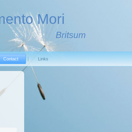
ento Mori
Britsum
Contact
Links