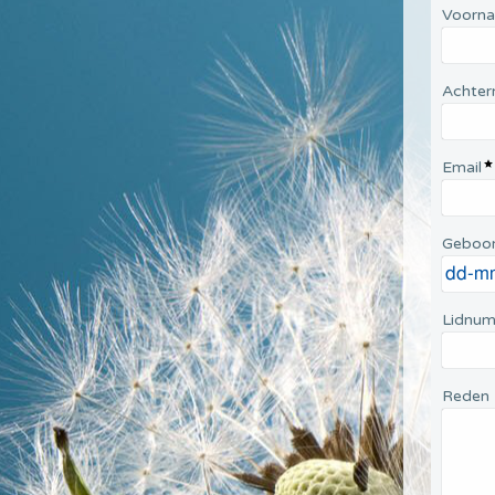
Voorn
Achte
Email
Geboo
Lidnu
Reden