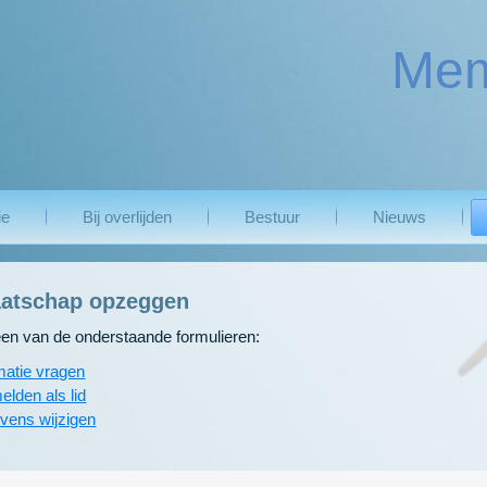
Mem
ie
Bij overlijden
Bestuur
Nieuws
atschap opzeggen
een van de onderstaande formulieren:
matie vragen
lden als lid
vens wijzigen